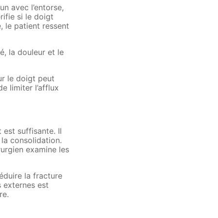
n avec l’entorse,
ifie si le doigt
 le patient ressent
é, la douleur et le
r le doigt peut
limiter l’afflux
est suffisante. Il
la consolidation.
irurgien examine les
duire la fracture
s externes est
re.