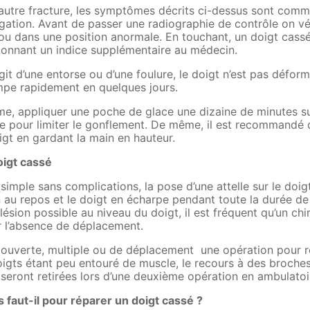
autre fracture, les symptômes décrits ci-dessus sont commu
ongation. Avant de passer une radiographie de contrôle on vér
ou dans une position anormale. En touchant, un doigt cassé,
donnant un indice supplémentaire au médecin.
agit d’une entorse ou d’une foulure, le doigt n’est pas déform
mpe rapidement en quelques jours.
me, appliquer une poche de glace une dizaine de minutes su
e pour limiter le gonflement. De même, il est recommandé de 
igt en gardant la main en hauteur.
oigt cassé
simple sans complications, la pose d’une attelle sur le doigt 
n au repos et le doigt en écharpe pendant toute la durée de 
lésion possible au niveau du doigt, il est fréquent qu’un ch
er l’absence de déplacement.
 ouverte, multiple ou de déplacement une opération pour ré
doigts étant peu entouré de muscle, le recours à des broche
 seront retirées lors d’une deuxième opération en ambulatoi
faut-il pour réparer un doigt cassé ?