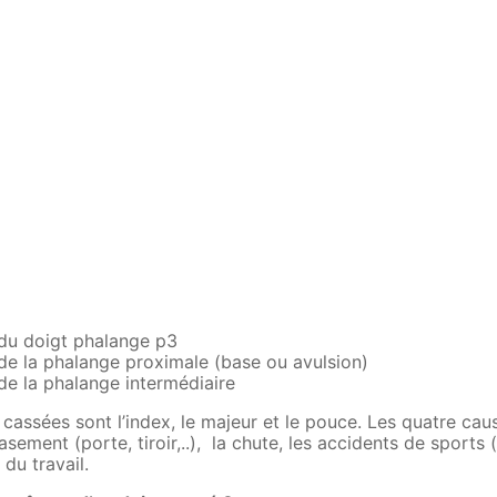
 du doigt phalange p3
de la phalange proximale (base ou avulsion)
de la phalange intermédiaire
 cassées sont l’index, le majeur et le pouce. Les quatre cau
asement (porte, tiroir,..), la chute, les accidents de sports 
 du travail.