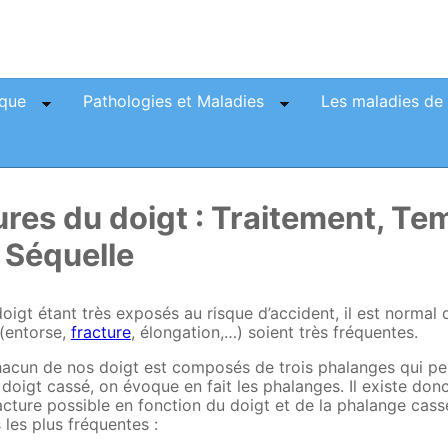
aque
Pathologies et Maladies
Les maladies de 
ures du doigt : Traitement, Te
 Séquelle
oigt étant très exposés au risque d’accident, il est normal 
 (entorse,
fracture
, élongation,…) soient très fréquentes.
hacun de nos doigt est composés de trois phalanges qui peu
doigt cassé, on évoque en fait les phalanges. Il existe don
cture possible en fonction du doigt et de la phalange cassée
 les plus fréquentes :